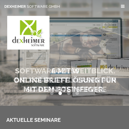
DEXHEIMER
SOFTWARE GMBH
SOFTWARE MIT WEITBLICK.
AGZESS
ONLINE BRIEFE VERSENDEN
DIE KOMPLETTLÖSUNG FÜR
MIT DEM POSTSERVICE
SCHORNSTEINFEGER.
0
1
2
3
AKTUELLE SEMINARE