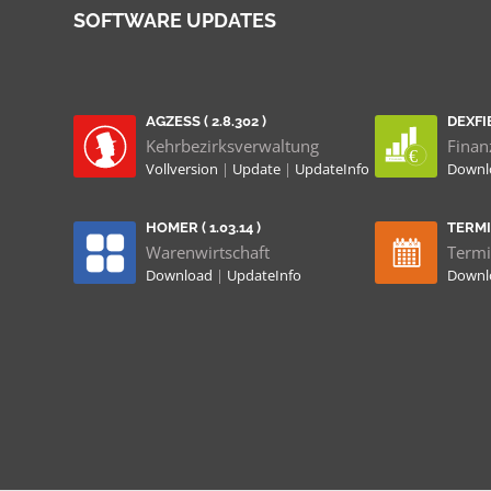
SOFTWARE UPDATES
AGZESS ( 2.8.302 )
DEXFIB
Kehrbezirksverwaltung
Finan
Vollversion
|
Update
|
UpdateInfo
Down
HOMER ( 1.03.14 )
TERMIN
Warenwirtschaft
Termi
Download
|
UpdateInfo
Down